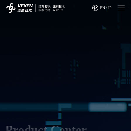

EN
/
JP
Product Center