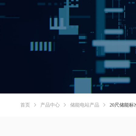
首页
产品中心
储能电站产品
20尺储能标


