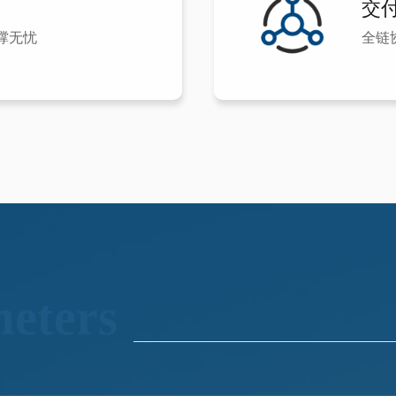
交
撑无忧
全链
eters