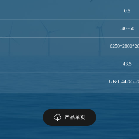
0.5
-40~60
6250*2800*2
43.5
GB∕T 44265-2
产品单页