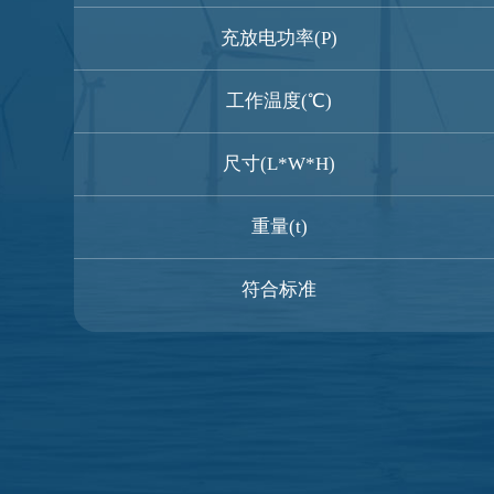
充放电功率(P)
工作温度(℃)
尺寸(L*W*H)
重量(t)
符合标准