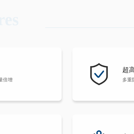
res
超
量倍增
多重