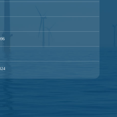
896
024