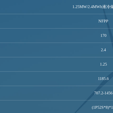
1.25MW/2.4MWh
NFPP
170
2.4
1.25
1185.6
707.2-1456
(1P52S*8)*